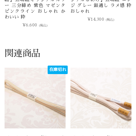
ー 三分締め 紫色 マゼンタ
ジ グレー 銀通し ラメ感 粋
ピンクライン おしゃれ か
おしゃれ
わいい 粋
¥
14,300
(税込)
¥
6,600
(税込)
関連商品
在庫切れ