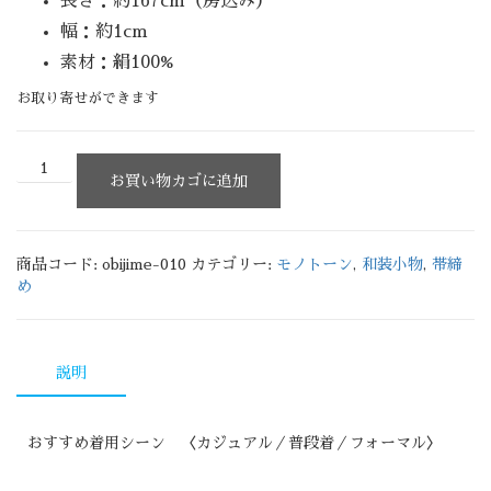
長さ：約167cm（房込み）
幅：約1cm
素材：絹100%
お取り寄せができます
お買い物カゴに追加
商品コード:
obijime-010
カテゴリー:
モノトーン
,
和装小物
,
帯締
め
説明
おすすめ着用シーン 〈カジュアル／普段着／フォーマル〉