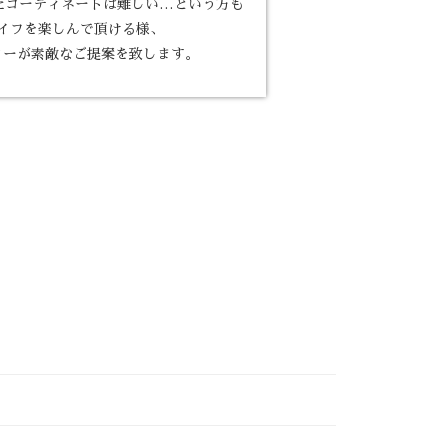
た
コーディネートは難しい…という方も
イフを楽しんで頂ける様、
ターが素敵な
ご提案を致します。