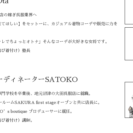
Ota
呉服店の嫁ぎ呉服業界へ
来てほしい】をモットーに、カジュアル着物コーデや販売に力を
ャレでちょっとオトナ」そんなコーデが大好きな女将です。
結び着付け）塾長
ーディネーター
SATOKO
専門学校を卒業後、地元沼津の大田呉服店に就職。
ルームSAKURA first stageオープンと共に店長に。
O’s boutique プロデューサーに就任。
結び着付け）講師。