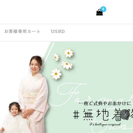
0
ルきもの –
っと愉しくなる大人可愛
。ワクワクする様な着物
お客様専用カート
USED
ルきもの オリジナル
の七五三・成人式振袖な
que