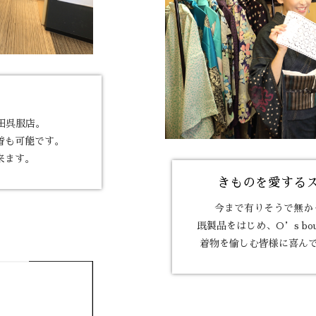
田呉服店。
着も可能です。
来ます。
きものを愛する
今まで有りそうで無か
既製品をはじめ、
O’s b
着物を愉しむ皆様に喜ん