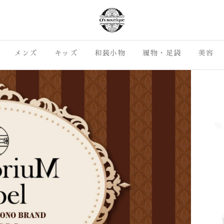
島市の七五三・成人式振袖 カジュア
着物ライフがもっと身近に、も
いカジュアル着物を集めました
メンズ
キッズ
O's Boutique
和装小物
履物・足袋
美容
ライフをお届けします。カジュア
着物をご提案。沼津市・三島市
らO's Bouti