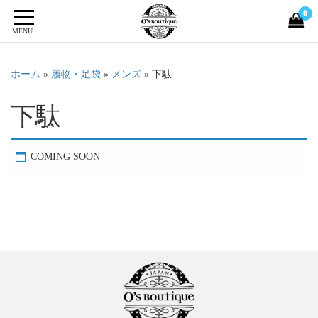
0
MENU
ホーム
»
履物・足袋
»
メンズ
»
下駄
下駄
COMING SOON