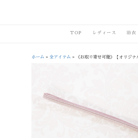
沼津市・三
TOP
レディース
浴衣
ホーム
»
全アイテム
»
《お取り寄せ可能》【オリジナル