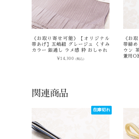
《お取り寄せ可能》【オリジナル
《お取
帯あげ】五嶋紐 グレージュ くすみ
帯締め
カラー 銀通し ラメ感 粋 おしゃれ
ウン 
兼用O
¥
14,300
(税込)
関連商品
在庫切れ