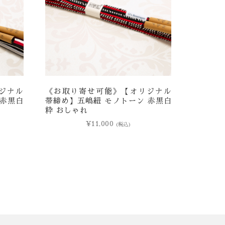
ジナル
《お取り寄せ可能》【オリジナル
 赤黒白
帯締め】五嶋紐 モノトーン 赤黒白
粋 おしゃれ
¥
11,000
(税込)