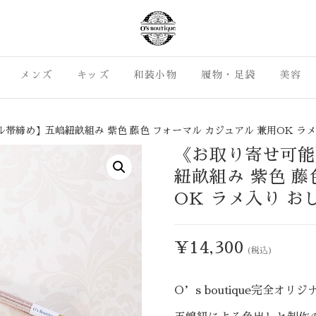
島市の七五三・成人式振袖 カジュア
着物ライフがもっと身近に、も
いカジュアル着物を集めました
メンズ
キッズ
O's Boutique
和装小物
履物・足袋
美容
ライフをお届けします。カジュア
着物をご提案。沼津市・三島市
らO's Bouti
帯締め】五嶋紐畝組み 紫色 藤色 フォーマル カジュアル 兼用OK ラメ
《お取り寄せ可能
紐畝組み 紫色 藤
OK ラメ入り お
¥
14,300
(税込)
O’s boutique完全オ