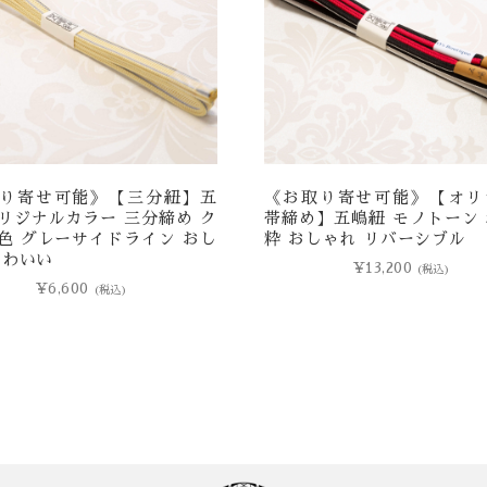
り寄せ可能》【三分紐】五
《お取り寄せ可能》【オリ
リジナルカラー 三分締め ク
帯締め】五嶋紐 モノトーン
色 グレーサイドライン おし
粋 おしゃれ リバーシブル
かわいい
¥
13,200
(税込)
¥
6,600
(税込)