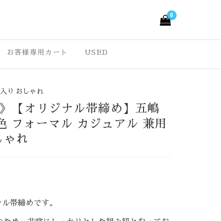
0
ルきもの –
っと愉しくなる大人可愛
。ワクワクする様な着物
お客様専用カート
USED
ルきもの オリジナル
の七五三・成人式振袖な
que
入り おしゃれ
》【オリジナル帯締め】五嶋
色 フォーマル カジュアル 兼用
しゃれ
リジナル帯締めです。