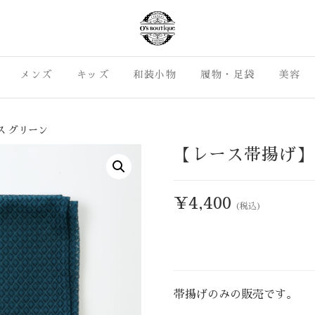
島市の七五三・成人式振袖 カジュア
着物ライフがもっと身近に、も
いカジュアル着物を集めました
メンズ
キッズ
O's Boutique
和装小物
履物・足袋
美容
ライフをお届けします。カジュア
着物をご提案。沼津市・三島市
らO's Bouti
ス グリーン
【レース帯揚げ】
¥
4,400
(税込)
帯揚げのみの販売です。