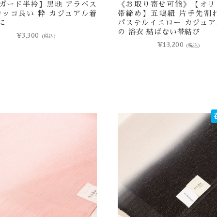
ガード半衿】黒地 アラベス
《お取り寄せ可能》【オリ
カッコ良い 粋 カジュアル着
帯締め】五嶋紐 片手先割れ
に
パステルイエロー カジュア
の 浴衣 結ばない帯結び
¥
3,300
(税込)
¥
13,200
(税込)