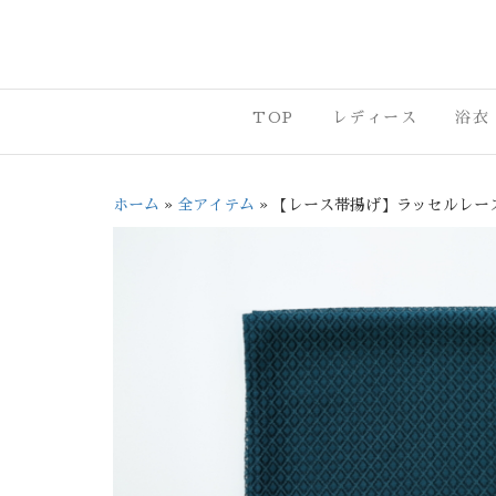
沼津市・三
TOP
レディース
浴衣
ホーム
»
全アイテム
»
【レース帯揚げ】ラッセルレー