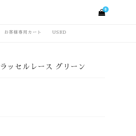
0
ルきもの –
っと愉しくなる大人可愛
。ワクワクする様な着物
お客様専用カート
USED
ルきもの オリジナル
の七五三・成人式振袖な
que
ラッセルレース グリーン