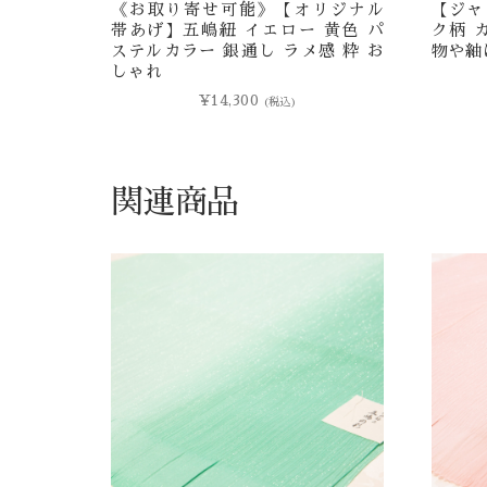
《お取り寄せ可能》【オリジナル
【ジャ
帯あげ】五嶋紐 イエロー 黄色 パ
ク柄 
ステルカラー 銀通し ラメ感 粋 お
物や紬
しゃれ
¥
14,300
(税込)
関連商品