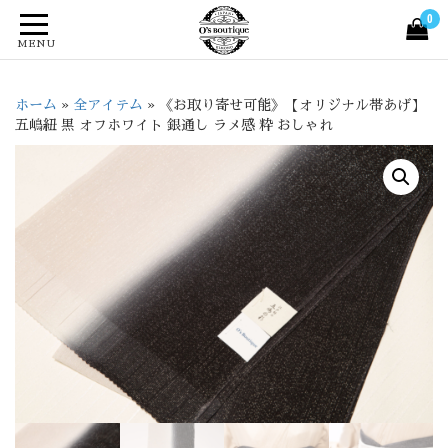
0
MENU
ホーム
»
全アイテム
»
《お取り寄せ可能》【オリジナル帯あげ】
五嶋紐 黒 オフホワイト 銀通し ラメ感 粋 おしゃれ