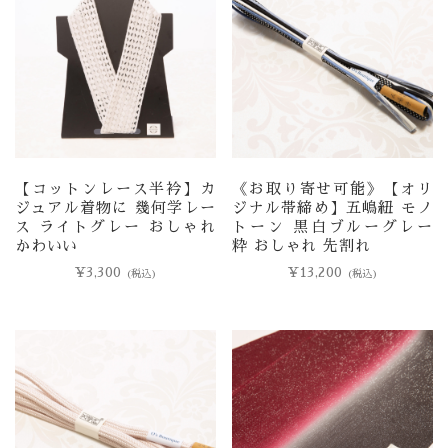
【コットンレース半衿】カ
《お取り寄せ可能》【オリ
ジュアル着物に 幾何学レー
ジナル帯締め】五嶋紐 モノ
ス ライトグレー おしゃれ
トーン 黒白ブルーグレー
かわいい
粋 おしゃれ 先割れ
¥
3,300
¥
13,200
(税込)
(税込)