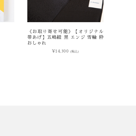
《お取り寄せ可能》【オリジナル
帯あげ】五嶋紐 黒 エンジ 雪輪 粋
おしゃれ
¥
14,300
(税込)