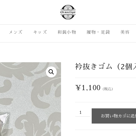
島市の七五三・成人式振袖 カジュア
着物ライフがもっと身近に、も
いカジュアル着物を集めました
メンズ
キッズ
O's Boutique
和装小物
履物・足袋
美容
ライフをお届けします。カジュア
着物をご提案。沼津市・三島市
らO's Bouti
衿抜きゴム（2個
¥
1,100
(税込)
お買い物カゴに追