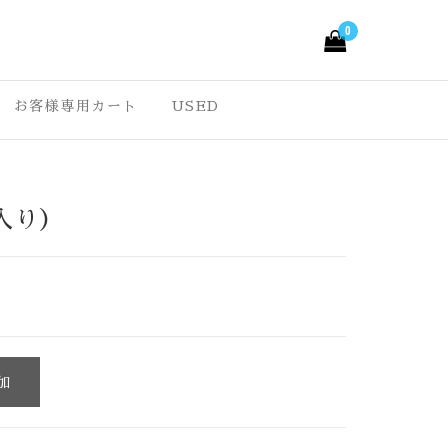
0
ルきもの –
っと愉しくなる大人可愛
。ワクワクする様な着物
お客様専用カート
USED
ルきもの オリジナル
の七五三・成人式振袖な
que
入り）
加