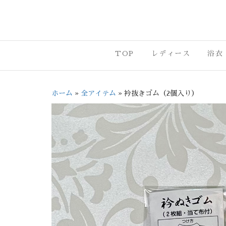
沼津市・三
TOP
レディース
浴衣
ホーム
»
全アイテム
»
衿抜きゴム（2個入り）